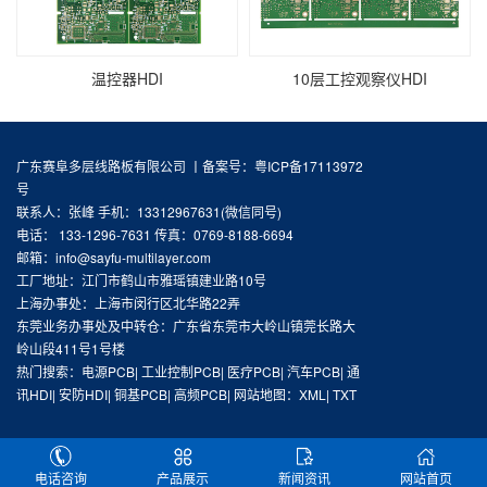
温控器HDI
10层工控观察仪HDI
广东赛阜多层线路板有限公司 丨
备案号：粤ICP备17113972
号
联系人：张峰 手机：13312967631(微信同号)
电话： 133-1296-7631 传真：0769-8188-6694
邮箱：info@sayfu-multilayer.com
工厂地址：江门市鹤山市雅瑶镇建业路10号
上海办事处：上海市闵行区北华路22弄
东莞业务办事处及中转仓：广东省东莞市大岭山镇莞长路大
岭山段411号1号楼
热门搜索：
电源PCB
|
工业控制PCB
|
医疗PCB
|
汽车PCB
|
通
讯HDI
|
安防HDI
|
铜基PCB
|
高频PCB
| 网站地图：
XML
|
TXT
电话咨询
产品展示
新闻资讯
网站首页