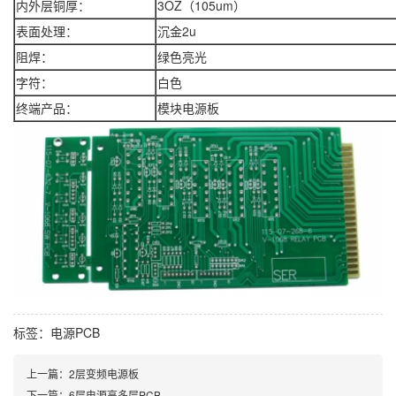
内外层铜厚：
3OZ（105um）
表面处理：
沉金2u
阻焊：
绿色亮光
字符：
白色
终端产品：
模块电源板
标签：
电源PCB
上一篇：
2层变频电源板
下一篇：
6层电源高多层PCB