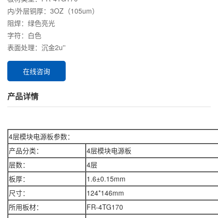
内/外层铜厚：3OZ（105um）
阻焊：绿色亮光
字符：白色
表面处理：沉金2u''
在线咨询
产品详情
4层模块电源板参数：
产品分类：
4层模块电源板
层数：
4层
板厚：
1.6±0.15mm
尺寸：
124*146mm
所用板材：
FR-4TG170