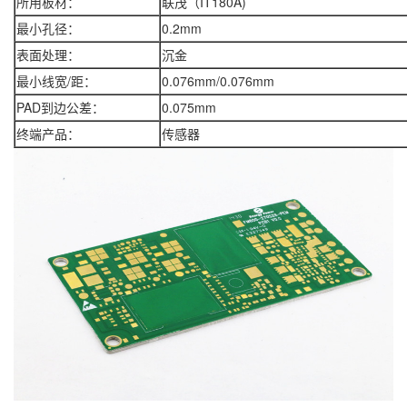
所用板材：
联茂（IT180A)
最小孔径：
0.2mm
表面处理：
沉金
最小线宽/距：
0.076mm/0.076mm
PAD到边公差：
0.075mm
终端产品：
传感器